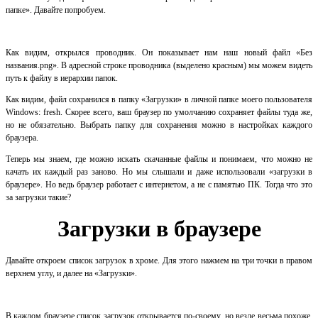
папке». Давайте попробуем.
Как видим, открылся проводник. Он показывает нам наш новый файл «Без
названия.png». В адресной строке проводника (выделено красным) мы можем видеть
путь к файлу в иерархии папок.
Как видим, файл сохранился в папку «Загрузки» в личной папке моего пользователя
Windows: fresh. Скорее всего, ваш браузер по умолчанию сохраняет файлы туда же,
но не обязательно. Выбрать папку для сохранения можно в настройках каждого
браузера.
Теперь мы знаем, где можно искать скачанные файлы и понимаем, что можно не
качать их каждый раз заново. Но мы слышали и даже использовали «загрузки в
браузере». Но ведь браузер работает с интернетом, а не с памятью ПК. Тогда что это
за загрузки такие?
Загрузки в браузере
Давайте откроем список загрузок в хроме. Для этого нажмем на три точки в правом
верхнем углу, и далее на «Загрузки».
В каждом браузере список загрузок открывается по-своему, но везде весьма похоже.