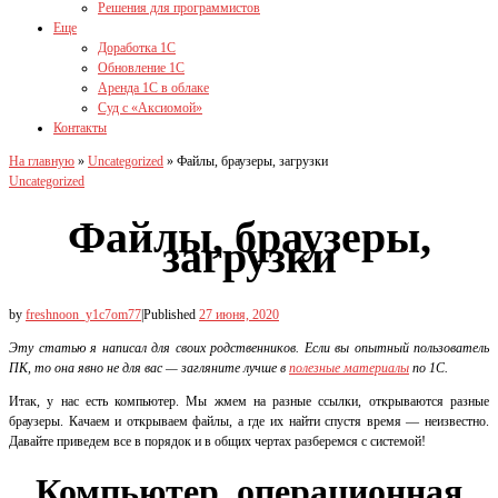
Решения для программистов
Еще
Доработка 1С
Обновление 1С
Аренда 1С в облаке
Суд с «Аксиомой»
Контакты
На главную
»
Uncategorized
»
Файлы, браузеры, загрузки
Uncategorized
Файлы, браузеры,
загрузки
by
freshnoon_y1c7om77
|
Published
27 июня, 2020
Эту статью я написал для своих родственников. Если вы опытный пользователь
ПК, то она явно не для вас — загляните лучше в
полезные материалы
по 1С.
Итак, у нас есть компьютер. Мы жмем на разные ссылки, открываются разные
браузеры. Качаем и открываем файлы, а где их найти спустя время — неизвестно.
Давайте приведем все в порядок и в общих чертах разберемся с системой!
Компьютер, операционная