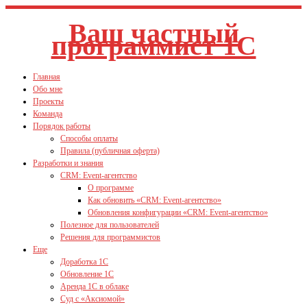
Ваш частный
программист 1С
Главная
Обо мне
Проекты
Команда
Порядок работы
Способы оплаты
Правила (публичная оферта)
Разработки и знания
CRM: Event-агентство
О программе
Как обновить «CRM: Event-агентство»
Обновления конфигурации «CRM: Event-агентство»
Полезное для пользователей
Решения для программистов
Еще
Доработка 1С
Обновление 1С
Аренда 1С в облаке
Суд с «Аксиомой»