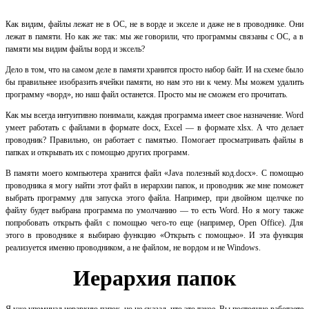
Как видим, файлы лежат не в ОС, не в ворде и экселе и даже не в проводнике. Они
лежат в памяти. Но как же так: мы же говорили, что программы связаны с ОС, а в
памяти мы видим файлы ворд и эксель?
Дело в том, что на самом деле в памяти хранится просто набор байт. И на схеме было
бы правильнее изобразить ячейки памяти, но нам это ни к чему. Мы можем удалить
программу «ворд», но наш файл останется. Просто мы не сможем его прочитать.
Как мы всегда интуитивно понимали, каждая программа имеет свое назначение. Word
умеет работать с файлами в формате docx, Excel — в формате xlsx. А что делает
проводник? Правильно, он работает с памятью. Помогает просматривать файлы в
папках и открывать их с помощью других программ.
В памяти моего компьютера хранится файл «Java полезный код.docx». С помощью
проводника я могу найти этот файл в иерархии папок, и проводник же мне поможет
выбрать программу для запуска этого файла. Например, при двойном щелчке по
файлу будет выбрана программа по умолчанию — то есть Word. Но я могу также
попробовать открыть файл с помощью чего-то еще (например, Open Office). Для
этого в проводнике я выбираю функцию «Открыть с помощью». И эта функция
реализуется именно проводником, а не файлом, не вордом и не Windows.
Иерархия папок
Я уже упоминал иерархию папок, но не сказал, что это такое. Вы постоянно работаете