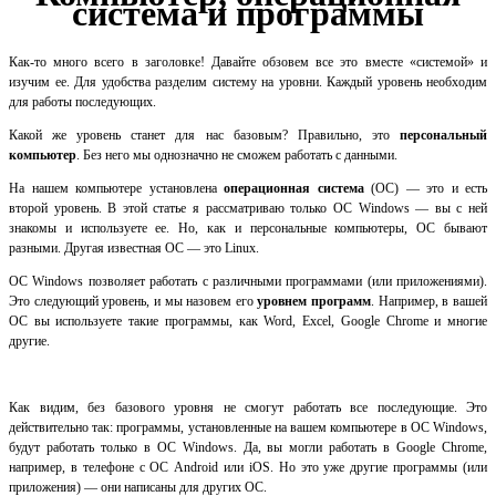
система и программы
Как-то много всего в заголовке! Давайте обзовем все это вместе «системой» и
изучим ее. Для удобства разделим систему на уровни. Каждый уровень необходим
для работы последующих.
Какой же уровень станет для нас базовым? Правильно, это
персональный
компьютер
. Без него мы однозначно не сможем работать с данными.
На нашем компьютере установлена
операционная система
(ОС) — это и есть
второй уровень. В этой статье я рассматриваю только ОС Windows — вы с ней
знакомы и используете ее. Но, как и персональные компьютеры, ОС бывают
разными. Другая известная ОС — это Linux.
ОС Windows позволяет работать с различными программами (или приложениями).
Это следующий уровень, и мы назовем его
уровнем программ
. Например, в вашей
ОС вы используете такие программы, как Word, Excel, Google Chrome и многие
другие.
Как видим, без базового уровня не смогут работать все последующие. Это
действительно так: программы, установленные на вашем компьютере в ОС Windows,
будут работать только в ОС Windows. Да, вы могли работать в Google Chrome,
например, в телефоне с ОС Android или iOS. Но это уже другие программы (или
приложения) — они написаны для других ОС.