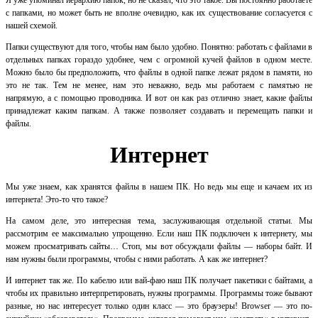
с папками, но может быть не вполне очевидно, как их существование согласуется с
нашей схемой.
Папки существуют для того, чтобы нам было удобно. Понятно: работать с файлами в
отдельных папках гораздо удобнее, чем с огромной кучей файлов в одном месте.
Можно было бы предположить, что файлы в одной папке лежат рядом в памяти, но
это не так. Тем не менее, нам это неважно, ведь мы работаем с памятью не
напрямую, а с помощью проводника. И вот он как раз отлично знает, какие файлы
принадлежат каким папкам. А также позволяет создавать и перемещать папки и
файлы.
Интернет
Мы уже знаем, как хранятся файлы в нашем ПК. Но ведь мы еще и качаем их из
интернета! Это-то что такое?
На самом деле, это интересная тема, заслуживающая отдельной статьи. Мы
рассмотрим ее максимально упрощенно. Если наш ПК подключен к интернету, мы
можем просматривать сайты… Стоп, мы вот обсуждали файлы — наборы байт. И
нам нужны были программы, чтобы с ними работать. А как же интернет?
И интернет так же. По кабелю или вай-фаю наш ПК получает пакетики с байтами, а
чтобы их правильно интерпретировать, нужны программы. Программы тоже бывают
разные, но нас интересует только один класс — это браузеры! Browser — это по-