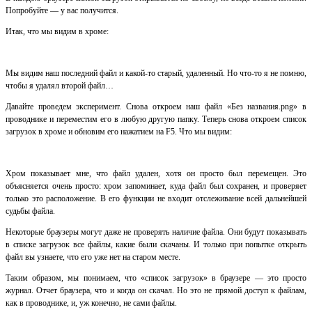
Попробуйте — у вас получится.
Итак, что мы видим в хроме:
Мы видим наш последний файл и какой-то старый, удаленный. Но что-то я не помню,
чтобы я удалял второй файл…
Давайте проведем эксперимент. Снова откроем наш файл «Без названия.png» в
проводнике и переместим его в любую другую папку. Теперь снова откроем список
загрузок в хроме и обновим его нажатием на F5. Что мы видим:
Хром показывает мне, что файл удален, хотя он просто был перемещен. Это
объясняется очень просто: хром запоминает, куда файл был сохранен, и проверяет
только это расположение. В его функции не входит отслеживание всей дальнейшей
судьбы файла.
Некоторые браузеры могут даже не проверять наличие файла. Они будут показывать
в списке загрузок все файлы, какие были скачаны. И только при попытке открыть
файл вы узнаете, что его уже нет на старом месте.
Таким образом, мы понимаем, что «список загрузок» в браузере — это просто
журнал. Отчет браузера, что и когда он скачал. Но это не прямой доступ к файлам,
как в проводнике, и, уж конечно, не сами файлы.